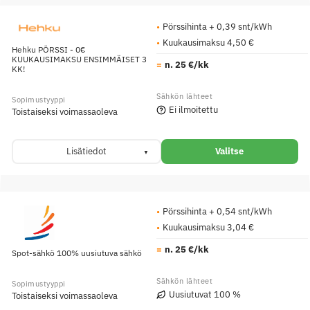
Pörssihinta + 0,39 snt/kWh
Kuukausimaksu 4,50 €
Hehku PÖRSSI - 0€
KUUKAUSIMAKSU ENSIMMÄISET 3
n. 25 €/kk
KK!
Ei ilmoitettu
Toistaiseksi voimassaoleva
Lisätiedot
Valitse
Pörssihinta + 0,54 snt/kWh
Kuukausimaksu 3,04 €
n. 25 €/kk
Spot-sähkö 100% uusiutuva sähkö
Uusiutuvat 100 %
Toistaiseksi voimassaoleva