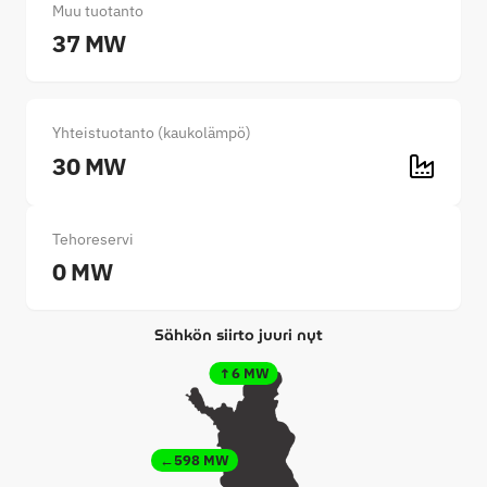
Muu tuotanto
37 MW
Yhteistuotanto (kaukolämpö)
30 MW
Tehoreservi
0 MW
↑6 MW
←598 MW