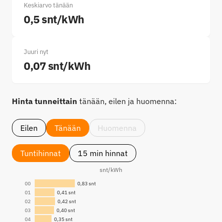
Keskiarvo tänään
0,5 snt/kWh
Juuri nyt
0,07 snt/kWh
Hinta tunneittain
tänään, eilen ja huomenna:
Eilen
Tänään
Huomenna
Tuntihinnat
15 min hinnat
snt/kWh
00
01
02
03
04