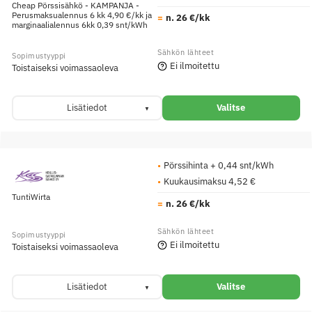
Cheap Pörssisähkö - KAMPANJA -
Perusmaksualennus 6 kk 4,90 €/kk ja
n. 26 €/kk
marginaalialennus 6kk 0,39 snt/kWh
Ei ilmoitettu
Toistaiseksi voimassaoleva
Lisätiedot
Valitse
Pörssihinta + 0,44 snt/kWh
Kuukausimaksu 4,52 €
TuntiWirta
n. 26 €/kk
Ei ilmoitettu
Toistaiseksi voimassaoleva
Lisätiedot
Valitse