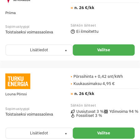
n. 26 €/kk
Priima
Ei ilmoitettu
Toistaiseksi voimassaoleva
Lisätiedot
Valitse
Pörssihinta + 0,42 snt/kWh
Kuukausimaksu 4,95 €
n. 26 €/kk
Louna Pörssi
Uusiutuvat 3 %
Ydinvoima 94 %
Toistaiseksi voimassaoleva
Fossiiliset 3 %
Lisätiedot
Valitse