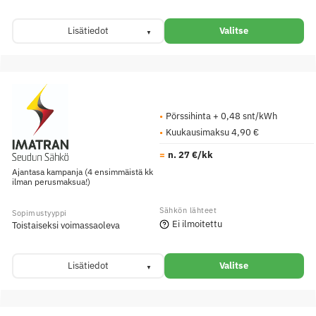
Lisätiedot
Valitse
Pörssihinta + 0,48 snt/kWh
Kuukausimaksu 4,90 €
n. 27 €/kk
Ajantasa kampanja (4 ensimmäistä kk
ilman perusmaksua!)
Ei ilmoitettu
Toistaiseksi voimassaoleva
Lisätiedot
Valitse