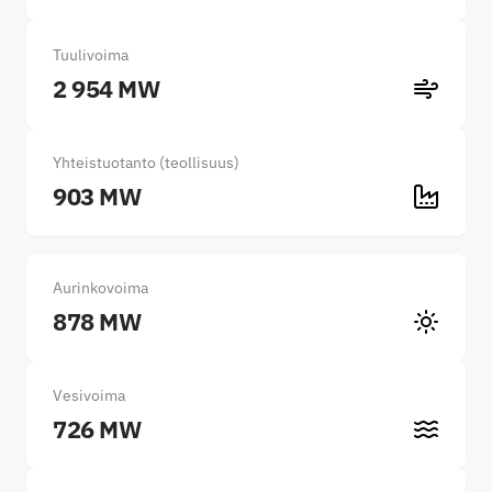
Tuulivoima
2 954 MW
Yhteistuotanto (teollisuus)
903 MW
Aurinkovoima
878 MW
Vesivoima
726 MW