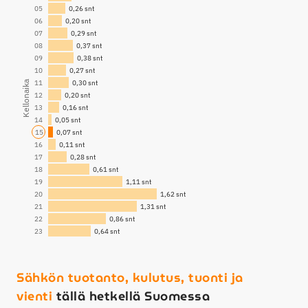
05
06
07
08
09
10
11
Kellonaika
12
13
14
15
16
17
18
19
20
21
22
23
Sähkön tuotanto, kulutus, tuonti ja
vienti
tällä hetkellä Suomessa