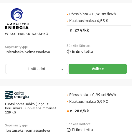
Pörssihinta + 0,56 snt/kWh
Kuukausimaksu 4,55 €
n. 27 €/kk
WIKSU-MARKKINASÄHKÖ
Ei ilmoitettu
Toistaiseksi voimassaoleva
Lisätiedot
Valitse
Pörssihinta + 0,99 snt/kWh
Kuukausimaksu 0,99 €
Luotsi pörssisähkö (Tarjous!
Perusmaksu 0,99€ ensimmäiset
n. 28 €/kk
12KK!)
Ei ilmoitettu
Toistaiseksi voimassaoleva