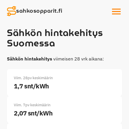
sahkosopparit.fi
OPEN MENU
Sähkön hintakehitys
Suomessa
Sähkön hintakehitys
viimeisen 28 vrk aikana:
Viim. 28pv keskimäärin
1,7 snt/kWh
Viim. 7pv keskimäärin
2,07 snt/kWh