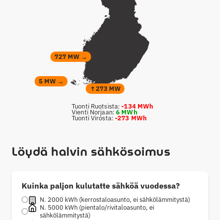
727 MW →
5 MW →
↑273 MW
Tuonti Ruotsista:
-134 MWh
Vienti Norjaan:
6 MWh
Tuonti Virosta:
-273 MWh
Löydä halvin sähkösoimus
Kuinka paljon kulutatte sähköä vuodessa?
N. 2000 kWh (kerrostaloasunto, ei sähkölämmitystä)
N. 5000 kWh (pientalo/rivitaloasunto, ei
sähkölämmitystä)