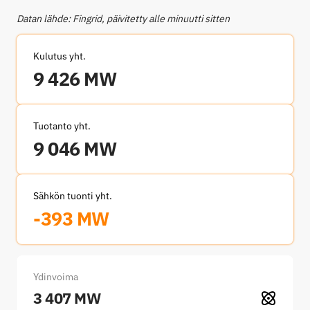
Datan lähde: Fingrid, päivitetty alle minuutti sitten
Kulutus yht.
9 426 MW
Tuotanto yht.
9 046 MW
Sähkön tuonti yht.
-393 MW
Ydinvoima
3 407 MW