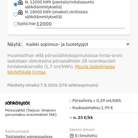
N. 12000 kWh (pientalo/rivitaloasunto
sähkölämmityksellä)
N. 18000 kWh (omakoti-/erillistalo
sähkölämmityksellä)
Syötä itse:
Näytä:
Huomioithan että pörssisähkösopimuksissa hinta-arvio
lasketaan oletuksena pörssisähkön 28 vuorokauden
hintakeskiarvolla
(1,7 snt/kWh)
.
Muuta laskelmassa
käytettävää hintaa
Päivitetty viimeksi 7.8.2026 (278 sähkösopimusta)
Pörssihinta + 0,39 snt/kWh
Kuukausimaksu 1,95 €
Pörssisähkö (Tarjous: ilmainen
perusmaksu ensimmäiset 3kk!)
n. 23 €/kk
Ei ilmoitettu
Toistaiseksi voimassaoleva