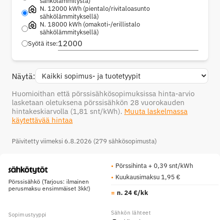
sähkölämmitystä)
N. 12000 kWh (pientalo/rivitaloasunto
sähkölämmityksellä)
N. 18000 kWh (omakoti-/erillistalo
sähkölämmityksellä)
Syötä itse:
Näytä:
Huomioithan että pörssisähkösopimuksissa hinta-arvio
lasketaan oletuksena pörssisähkön 28 vuorokauden
hintakeskiarvolla
(1,81 snt/kWh)
.
Muuta laskelmassa
käytettävää hintaa
Päivitetty viimeksi 6.8.2026 (279 sähkösopimusta)
Pörssihinta + 0,39 snt/kWh
Kuukausimaksu 1,95 €
Pörssisähkö (Tarjous: ilmainen
perusmaksu ensimmäiset 3kk!)
n. 24 €/kk