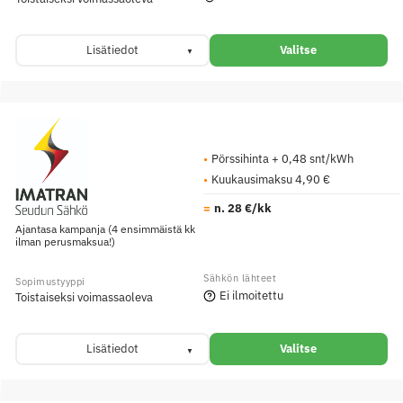
Lisätiedot
Valitse
Pörssihinta + 0,48 snt/kWh
Kuukausimaksu 4,90 €
n. 28 €/kk
Ajantasa kampanja (4 ensimmäistä kk
ilman perusmaksua!)
Ei ilmoitettu
Toistaiseksi voimassaoleva
Lisätiedot
Valitse