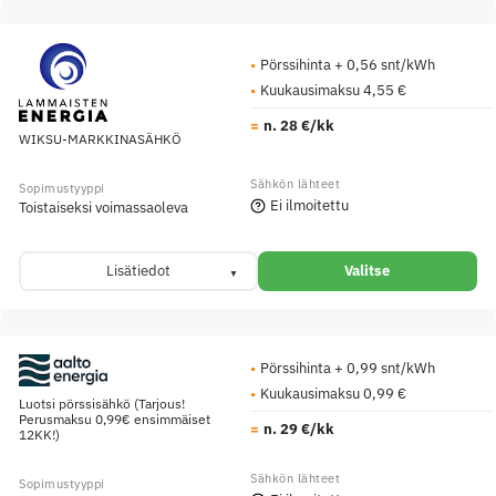
Pörssihinta + 0,56 snt/kWh
Kuukausimaksu 4,55 €
n. 28 €/kk
WIKSU-MARKKINASÄHKÖ
Ei ilmoitettu
Toistaiseksi voimassaoleva
Lisätiedot
Valitse
Pörssihinta + 0,99 snt/kWh
Kuukausimaksu 0,99 €
Luotsi pörssisähkö (Tarjous!
Perusmaksu 0,99€ ensimmäiset
n. 29 €/kk
12KK!)