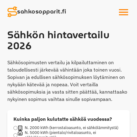
sahkosopparit.fi
OPEN MENU
Sähkön hintavertailu
2026
Sähkösopimusten vertailu ja kilpailuttaminen on
taloudellisesti järkevää vähintään joka toinen vuosi.
Sopivan ja edullisen sähkösopimuksen löytäminen on
nykyään kätevää ja nopeaa. Voit vertailla
sähkösopimuksia ja vasta sitten päättää, kannattaako
nykyinen sopimus vaihtaa sinulle sopivampaan.
Kuinka paljon kulutatte sähköä vuodessa?
N. 2000 kWh (kerrostaloasunto, ei sähkölämmitystä)
N. 5000 kWh (pientalo/rivitaloasunto, ei