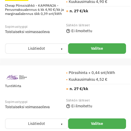
Kuukausimaksu 4,90 €
Cheap Pörssisähkö - KAMPANJA -
Perusmaksualennus 6 kk 4,90 €/kk ja
n. 27 €/kk
marginaalialennus 6kk 0,39 snt/kWh
Ei ilmoitettu
Toistaiseksi voimassaoleva
Lisätiedot
Valitse
Pörssihinta + 0,44 snt/kWh
Kuukausimaksu 4,52 €
TuntiWirta
n. 27 €/kk
Ei ilmoitettu
Toistaiseksi voimassaoleva
Lisätiedot
Valitse