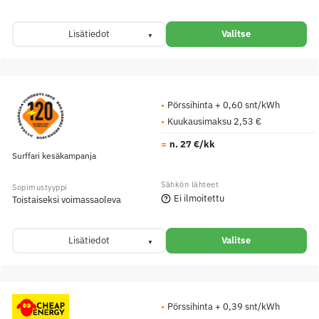
Lisätiedot
Valitse
Pörssihinta + 0,60 snt/kWh
Kuukausimaksu 2,53 €
n. 27 €/kk
Surffari kesäkampanja
Ei ilmoitettu
Toistaiseksi voimassaoleva
Lisätiedot
Valitse
Pörssihinta + 0,39 snt/kWh