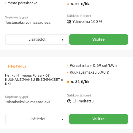
Ilmasto pörssisähkö
n. 31 €/kk
Ydinvoima 100 %
Toistaiseksi voimassaoleva
Lisätiedot
Valitse
Pörssihinta + 0,69 snt/kWh
Kuukausimaksu 5,90 €
Hehku Hiilivapaa Pörssi - 0€
KUUKAUSIMAKSU ENSIMMÄISET 6
n. 31 €/kk
KK!
Ei ilmoitettu
Toistaiseksi voimassaoleva
Lisätiedot
Valitse