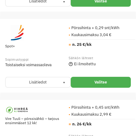
Lisätiedot
Valitse
Pörssihinta + 0,29 snt/kWh
Kuukausimaksu 3,04 €
n. 25 €/kk
Spot+
Ei ilmoitettu
Toistaiseksi voimassaoleva
Lisätiedot
Valitse
Pörssihinta + 0,45 snt/kWh
Kuukausimaksu 2,99 €
Vire Tuuli – pörssisähkö – tarjous
ensimmäiset 12 kk!
n. 26 €/kk