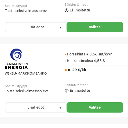
Ei ilmoitettu
Toistaiseksi voimassaoleva
Lisätiedot
Valitse
Pörssihinta + 0,56 snt/kWh
Kuukausimaksu 4,55 €
n. 29 €/kk
WIKSU-MARKKINASÄHKÖ
Ei ilmoitettu
Toistaiseksi voimassaoleva
Lisätiedot
Valitse