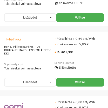
Ydinvoima 100 %
Toistaiseksi voimassaoleva
Lisätiedot
Valitse
Pörssihinta + 0,69 snt/kWh
Kuukausimaksu 5,90 €
Hehku Hiilivapaa Pörssi - 0€
KUUKAUSIMAKSU ENSIMMÄISET 6
n. 32 €/kk
KK!
Ei ilmoitettu
Toistaiseksi voimassaoleva
Lisätiedot
Valitse
Pörssihinta + 0,80 snt/kWh
Kuukausimaksu 5,97 €