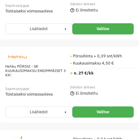
Ei ilmoitettu
Toistaiseksi voimassaoleva
Lisätiedot
Valitse
Pörssihinta + 0,39 snt/kWh
Kuukausimaksu 4,50 €
Hehku PÖRSSI - 0€
KUUKAUSIMAKSU ENSIMMÄISET 3
n. 27 €/kk
KK!
Ei ilmoitettu
Toistaiseksi voimassaoleva
Lisätiedot
Valitse
Pörssihinta + 0,54 snt/kWh