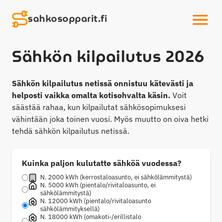
sahkosopparit.fi
OPEN MENU
Sähkön kilpailutus 2026
Sähkön kilpailutus netissä onnistuu kätevästi ja
helposti vaikka omalta kotisohvalta käsin.
Voit
säästää rahaa, kun kilpailutat sähkösopimuksesi
vähintään joka toinen vuosi. Myös muutto on oiva hetki
tehdä sähkön kilpailutus netissä.
Kuinka paljon kulutatte sähköä vuodessa?
N. 2000 kWh (kerrostaloasunto, ei sähkölämmitystä)
N. 5000 kWh (pientalo/rivitaloasunto, ei
sähkölämmitystä)
N. 12000 kWh (pientalo/rivitaloasunto
sähkölämmityksellä)
N. 18000 kWh (omakoti-/erillistalo