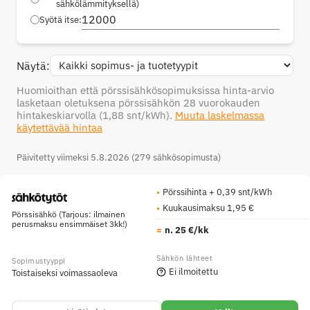
sähkölämmityksellä)
Syötä itse:
Näytä:
Huomioithan että pörssisähkösopimuksissa hinta-arvio
lasketaan oletuksena pörssisähkön 28 vuorokauden
hintakeskiarvolla
(1,88 snt/kWh)
.
Muuta laskelmassa
käytettävää hintaa
Päivitetty viimeksi 5.8.2026 (279 sähkösopimusta)
Pörssihinta + 0,39 snt/kWh
Kuukausimaksu 1,95 €
Pörssisähkö (Tarjous: ilmainen
perusmaksu ensimmäiset 3kk!)
n. 25 €/kk
Ei ilmoitettu
Toistaiseksi voimassaoleva