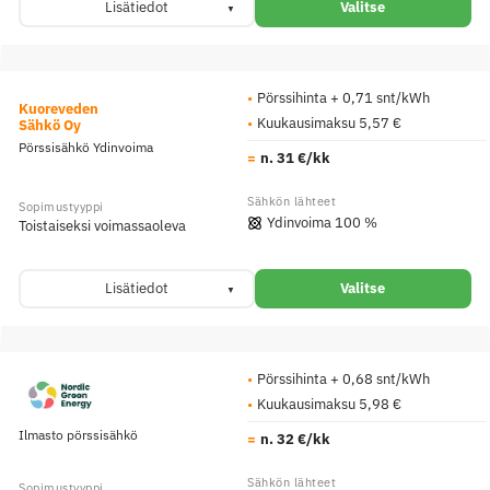
Lisätiedot
Valitse
Pörssihinta + 0,71 snt/kWh
Kuoreveden
Kuukausimaksu 5,57 €
Sähkö Oy
Pörssisähkö Ydinvoima
n. 31 €/kk
Ydinvoima 100 %
Toistaiseksi voimassaoleva
Lisätiedot
Valitse
Pörssihinta + 0,68 snt/kWh
Kuukausimaksu 5,98 €
Ilmasto pörssisähkö
n. 32 €/kk