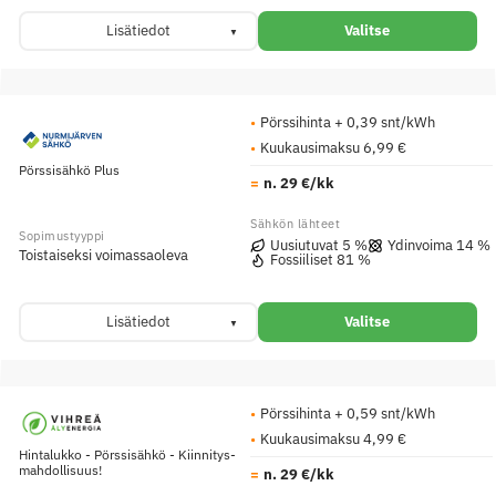
Lisätiedot
Valitse
Pörssihinta + 0,39 snt/kWh
Kuukausimaksu 6,99 €
Pörssisähkö Plus
n. 29 €/kk
Uusiutuvat 5 %
Ydinvoima 14 %
Toistaiseksi voimassaoleva
Fossiiliset 81 %
Lisätiedot
Valitse
Pörssihinta + 0,59 snt/kWh
Kuukausimaksu 4,99 €
Hintalukko - Pörssisähkö - Kiinnitys­
mahdollisuus!
n. 29 €/kk