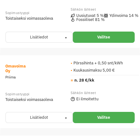
Uusiutuvat 5 %
Ydinvoima 14 %
Toistaiseksi voimassaoleva
Fossiiliset 81 %
Lisätiedot
Valitse
Pörssihinta + 0,50 snt/kWh
Omavoima
Kuukausimaksu 5,00 €
Oy
Priima
n. 28 €/kk
Ei ilmoitettu
Toistaiseksi voimassaoleva
Lisätiedot
Valitse