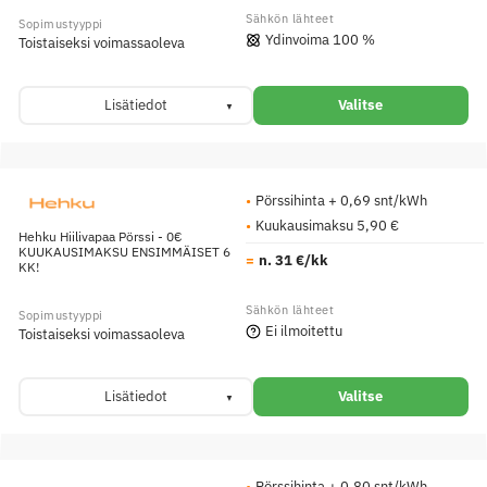
Ydinvoima 100 %
Toistaiseksi voimassaoleva
Lisätiedot
Valitse
Pörssihinta + 0,69 snt/kWh
Kuukausimaksu 5,90 €
Hehku Hiilivapaa Pörssi - 0€
KUUKAUSIMAKSU ENSIMMÄISET 6
n. 31 €/kk
KK!
Ei ilmoitettu
Toistaiseksi voimassaoleva
Lisätiedot
Valitse
Pörssihinta + 0,80 snt/kWh