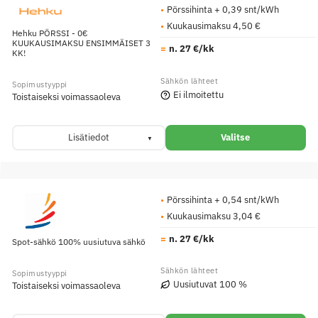
Pörssihinta + 0,39 snt/kWh
Kuukausimaksu 4,50 €
Hehku PÖRSSI - 0€
KUUKAUSIMAKSU ENSIMMÄISET 3
n. 27 €/kk
KK!
Ei ilmoitettu
Toistaiseksi voimassaoleva
Lisätiedot
Valitse
Pörssihinta + 0,54 snt/kWh
Kuukausimaksu 3,04 €
n. 27 €/kk
Spot-sähkö 100% uusiutuva sähkö
Uusiutuvat 100 %
Toistaiseksi voimassaoleva