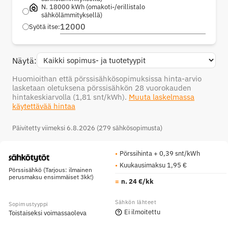
N. 18000 kWh (omakoti-/erillistalo
sähkölämmityksellä)
Syötä itse:
Näytä:
Huomioithan että pörssisähkösopimuksissa hinta-arvio
lasketaan oletuksena pörssisähkön 28 vuorokauden
hintakeskiarvolla
(1,81 snt/kWh)
.
Muuta laskelmassa
käytettävää hintaa
Päivitetty viimeksi 6.8.2026 (279 sähkösopimusta)
Pörssihinta + 0,39 snt/kWh
Kuukausimaksu 1,95 €
Pörssisähkö (Tarjous: ilmainen
perusmaksu ensimmäiset 3kk!)
n. 24 €/kk
Ei ilmoitettu
Toistaiseksi voimassaoleva