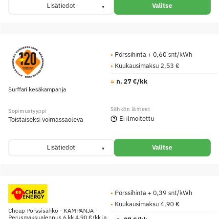
Lisätiedot
Valitse
Pörssihinta + 0,60 snt/kWh
Kuukausimaksu 2,53 €
n. 27 €/kk
Surffari kesäkampanja
Ei ilmoitettu
Toistaiseksi voimassaoleva
Lisätiedot
Valitse
Pörssihinta + 0,39 snt/kWh
Kuukausimaksu 4,90 €
Cheap Pörssisähkö - KAMPANJA -
Perusmaksualennus 6 kk 4,90 €/kk ja