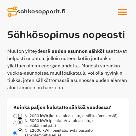
sahkosopparit.fi
OPEN MENU
Sähkösopimus nopeasti
Muuton yhteydessä
uuden asunnon sähköt
saattavat
helposti unohtua, jolloin uuteen kotiin joutuukin
yllättäen ilman energianlähdettä. Monesti varsinkin
vuokra-asunnoissa muuttoaikataulu voi olla hyvinkin
tiukka, joten sähköttömässä asunnossa uuden elämän
aloittaminen on hankalaa.
Kuinka paljon kulutatte sähköä vuodessa?
N. 2000 kWh (kerrostaloasunto, ei sähkölämmitystä)
N. 5000 kWh (pientalo/rivitaloasunto, ei
sähkölämmitystä)
N. 12000 kWh (pientalo/rivitaloasunto
sähkölämmityksellä)