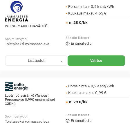
Pörssihinta + 0,56 snt/kWh
Kuukausimaksu 4,55 €
n. 28 €/kk
WIKSU-MARKKINASÄHKÖ
Ei ilmoitettu
Toistaiseksi voimassaoleva
Lisätiedot
Valitse
Pörssihinta + 0,99 snt/kWh
Kuukausimaksu 0,99 €
Luotsi pörssisähkö (Tarjous!
Perusmaksu 0,99€ ensimmäiset
n. 29 €/kk
12KK!)
Ei ilmoitettu
Toistaiseksi voimassaoleva