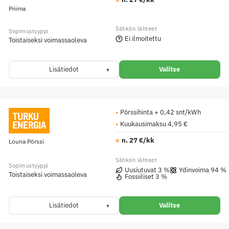
Priima
Ei ilmoitettu
Toistaiseksi voimassaoleva
Lisätiedot
Valitse
Pörssihinta + 0,42 snt/kWh
Kuukausimaksu 4,95 €
n. 27 €/kk
Louna Pörssi
Uusiutuvat 3 %
Ydinvoima 94 %
Toistaiseksi voimassaoleva
Fossiiliset 3 %
Lisätiedot
Valitse