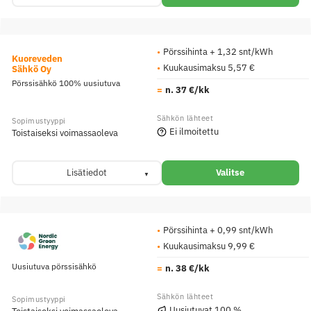
Pörssihinta + 1,32 snt/kWh
Kuoreveden
Kuukausimaksu 5,57 €
Sähkö Oy
Pörssisähkö 100% uusiutuva
n. 37 €/kk
Ei ilmoitettu
Toistaiseksi voimassaoleva
Lisätiedot
Valitse
Pörssihinta + 0,99 snt/kWh
Kuukausimaksu 9,99 €
Uusiutuva pörssisähkö
n. 38 €/kk
Uusiutuvat 100 %